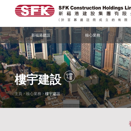
新福港建設
核心業務
樓宇建設
主頁
>
核心業務
>
樓宇建設